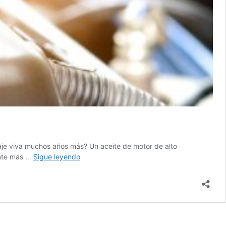
raje viva muchos años más? Un aceite de motor de alto
Aceite
ante más …
Sigue leyendo
de
motor
de
alto
kilometraje
mas