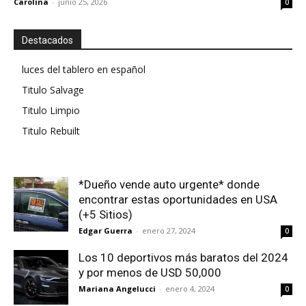
Carolina
-
junio 25, 2026
0
Destacados
luces del tablero en español
Titulo Salvage
Titulo Limpio
Titulo Rebuilt
*Dueño vende auto urgente* donde
encontrar estas oportunidades en USA
(+5 Sitios)
Edgar Guerra
-
enero 27, 2024
0
Los 10 deportivos más baratos del 2024
y por menos de USD 50,000
Mariana Angelucci
-
enero 4, 2024
0