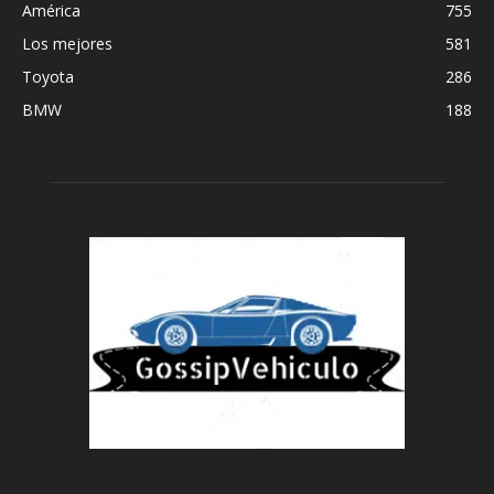
América
755
Los mejores
581
Toyota
286
BMW
188