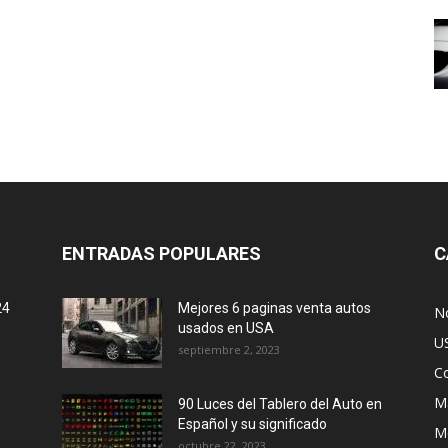
ENTRADAS POPULARES
C
24
Mejores 6 paginas venta autos
No
usados en USA
U
septiembre 2, 2023
C
M
90 Luces del Tablero del Auto en
Español y su significado
M
octubre 22, 2023