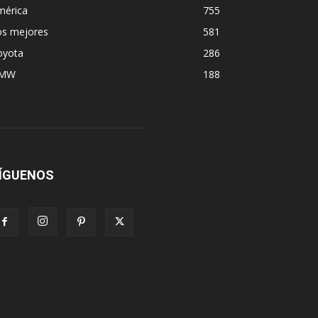
mérica
755
os mejores
581
oyota
286
MW
188
ÍGUENOS