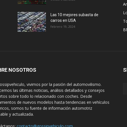
A
L
Las 10 mejores subasta de
carros en USA
T
febrero 19, 2024
B
BRE NOSOTROS
S
ossipvehiculo, vivimos por la pasión del automovilismo.
cemos las últimas noticias, análisis detallados y consejos
rtos sobre todo lo relacionado con coches. Desde
amientos de nuevos modelos hasta tendencias en vehículos
tricos, somos tu fuente de información automotriz
iable y actualizada.
áctanos:
contacto@gossipvehiculo.com