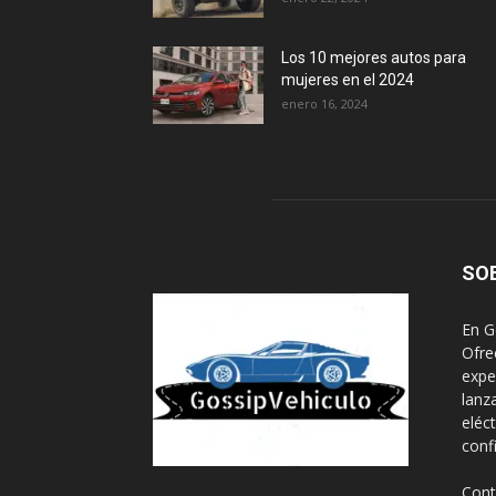
Los 10 mejores autos para
mujeres en el 2024
enero 16, 2024
SO
En G
Ofre
expe
lanz
eléc
conf
Cont