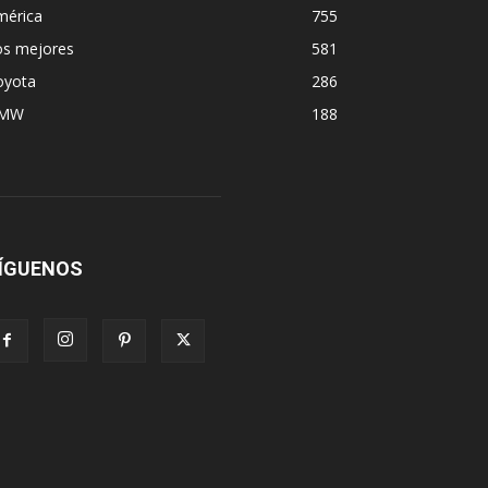
mérica
755
os mejores
581
oyota
286
MW
188
ÍGUENOS