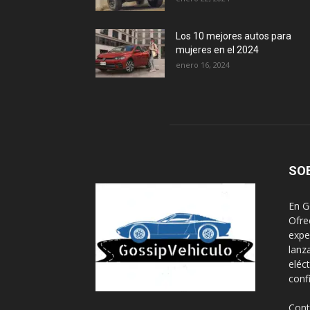
Los 10 mejores autos para
mujeres en el 2024
enero 16, 2024
SO
En G
Ofre
expe
lanz
eléc
conf
Cont