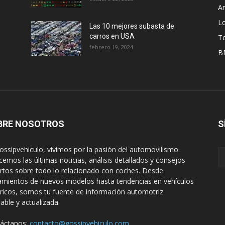
A
L
Las 10 mejores subasta de
carros en USA
T
febrero 19, 2024
B
BRE NOSOTROS
S
ossipvehiculo, vivimos por la pasión del automovilismo.
cemos las últimas noticias, análisis detallados y consejos
rtos sobre todo lo relacionado con coches. Desde
amientos de nuevos modelos hasta tendencias en vehículos
tricos, somos tu fuente de información automotriz
iable y actualizada.
áctanos:
contacto@gossipvehiculo.com