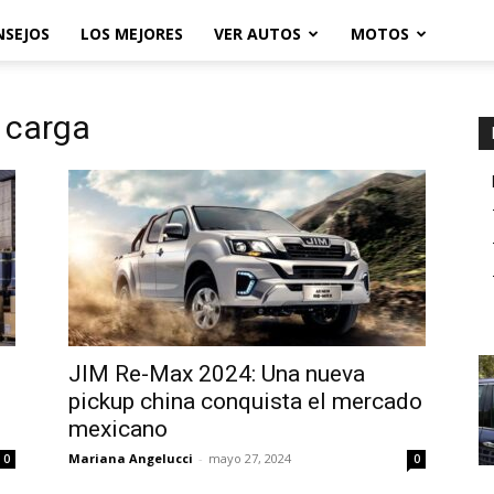
NSEJOS
LOS MEJORES
VER AUTOS
MOTOS
 carga
JIM Re-Max 2024: Una nueva
pickup china conquista el mercado
mexicano
Mariana Angelucci
-
mayo 27, 2024
0
0