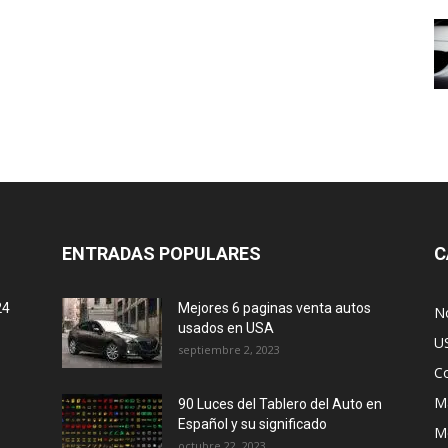
ENTRADAS POPULARES
C
24
Mejores 6 paginas venta autos
No
usados en USA
U
septiembre 2, 2023
C
M
90 Luces del Tablero del Auto en
Español y su significado
M
octubre 22, 2023