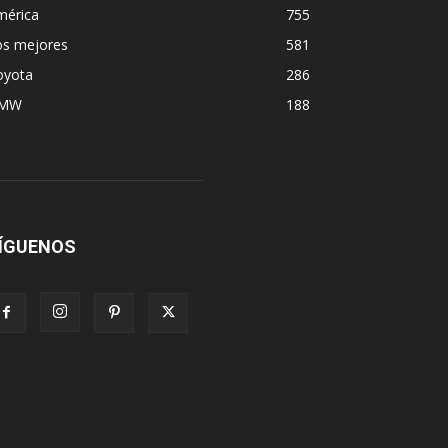
mérica
755
os mejores
581
oyota
286
MW
188
ÍGUENOS