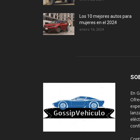
Los 10 mejores autos para
mujeres en el 2024
enero 16, 2024
SO
En G
Ofre
expe
lanz
eléc
conf
Cont