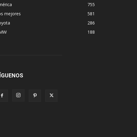
mérica
755
os mejores
581
oyota
286
MW
188
ÍGUENOS