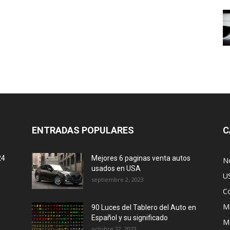
ENTRADAS POPULARES
C
24
Mejores 6 paginas venta autos
No
usados en USA
U
septiembre 2, 2023
C
M
90 Luces del Tablero del Auto en
Español y su significado
M
octubre 22, 2023