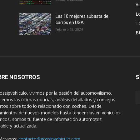
A
L
Las 10 mejores subasta de
carros en USA
T
febrero 19, 2024
B
BRE NOSOTROS
S
ossipvehiculo, vivimos por la pasión del automovilismo.
cemos las últimas noticias, análisis detallados y consejos
rtos sobre todo lo relacionado con coches. Desde
amientos de nuevos modelos hasta tendencias en vehículos
tricos, somos tu fuente de información automotriz
iable y actualizada.
áctanos:
contacto@gossipvehiculo.com