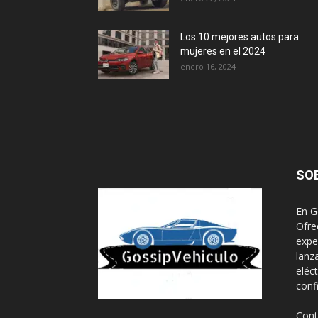
Los 10 mejores autos para
mujeres en el 2024
enero 16, 2024
SO
En G
Ofre
expe
lanz
eléc
conf
Cont