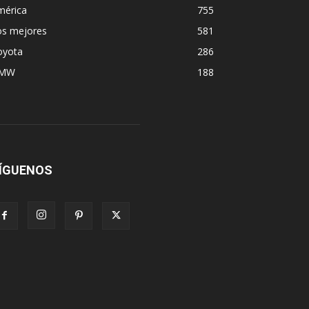
mérica
755
os mejores
581
oyota
286
MW
188
ÍGUENOS