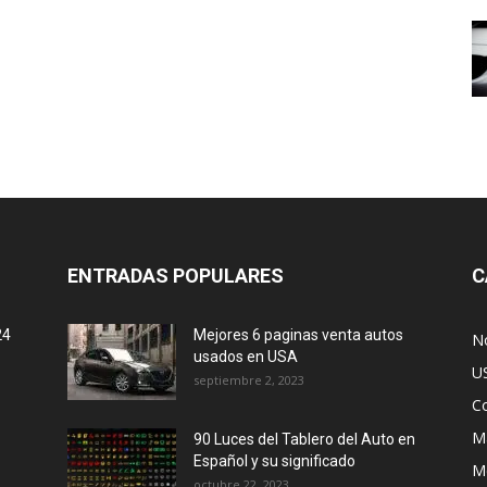
ENTRADAS POPULARES
C
24
Mejores 6 paginas venta autos
No
usados en USA
U
septiembre 2, 2023
C
M
90 Luces del Tablero del Auto en
Español y su significado
M
octubre 22, 2023