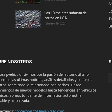
A
L
Las 10 mejores subasta de
carros en USA
T
febrero 19, 2024
B
BRE NOSOTROS
S
ossipvehiculo, vivimos por la pasión del automovilismo.
cemos las últimas noticias, análisis detallados y consejos
rtos sobre todo lo relacionado con coches. Desde
amientos de nuevos modelos hasta tendencias en vehículos
tricos, somos tu fuente de información automotriz
iable y actualizada.
áctanos:
contacto@gossipvehiculo.com