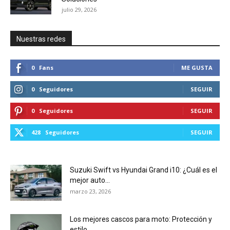
julio 29, 2026
Nuestras redes
0
Fans
ME GUSTA
0
Seguidores
SEGUIR
0
Seguidores
SEGUIR
428
Seguidores
SEGUIR
Suzuki Swift vs Hyundai Grand i10: ¿Cuál es el
mejor auto...
marzo 23, 2026
Los mejores cascos para moto: Protección y
estilo