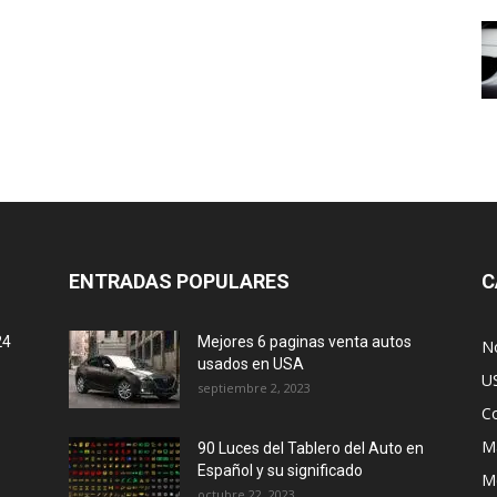
ENTRADAS POPULARES
C
24
Mejores 6 paginas venta autos
No
usados en USA
U
septiembre 2, 2023
C
M
90 Luces del Tablero del Auto en
Español y su significado
M
octubre 22, 2023