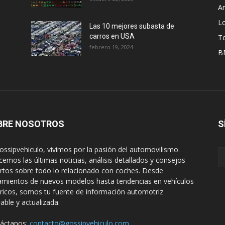
A
L
Las 10 mejores subasta de
carros en USA
T
febrero 19, 2024
B
BRE NOSOTROS
S
ossipvehiculo, vivimos por la pasión del automovilismo.
cemos las últimas noticias, análisis detallados y consejos
rtos sobre todo lo relacionado con coches. Desde
amientos de nuevos modelos hasta tendencias en vehículos
tricos, somos tu fuente de información automotriz
iable y actualizada.
áctanos:
contacto@gossipvehiculo.com