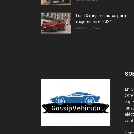
Los 10 mejores autos para
mujeres en el 2024
enero 16, 2024
SO
En G
Ofre
expe
lanz
eléc
conf
Cont