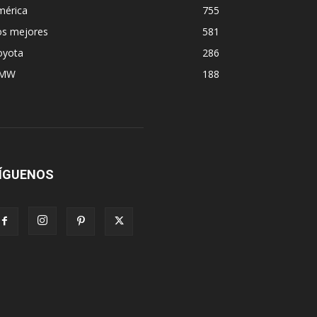
mérica
755
os mejores
581
oyota
286
MW
188
ÍGUENOS