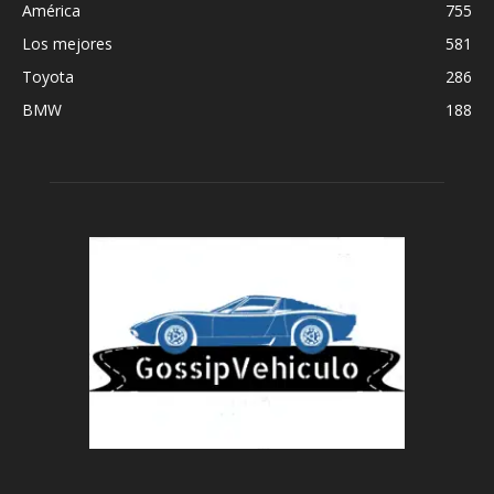
América
755
Los mejores
581
Toyota
286
BMW
188