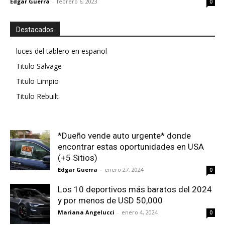
Edgar Guerra
-
febrero 6, 2023
0
Destacados
luces del tablero en español
Titulo Salvage
Titulo Limpio
Titulo Rebuilt
*Dueño vende auto urgente* donde
encontrar estas oportunidades en USA
(+5 Sitios)
Edgar Guerra
-
enero 27, 2024
0
Los 10 deportivos más baratos del 2024
y por menos de USD 50,000
Mariana Angelucci
-
enero 4, 2024
0