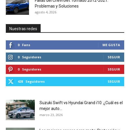
Fallas del Chevrolet Tornado 2012-2021:
Problemas y Soluciones
agosto 4, 2026
Nuestras redes
0
Fans
ME GUSTA
0
Seguidores
SEGUIR
0
Seguidores
SEGUIR
428
Seguidores
SEGUIR
Suzuki Swift vs Hyundai Grand i10: ¿Cuál es el
mejor auto...
marzo 23, 2026