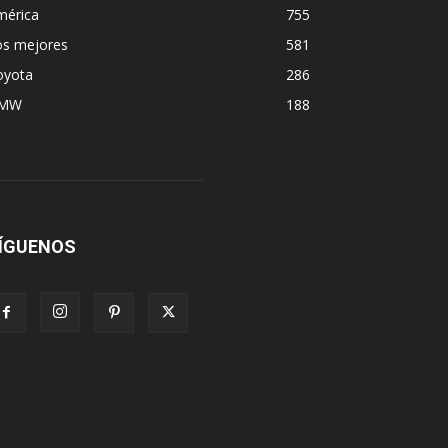
mérica
755
os mejores
581
oyota
286
MW
188
ÍGUENOS