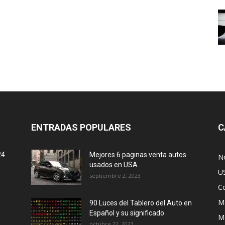
ENTRADAS POPULARES
C
24
Mejores 6 paginas venta autos
No
usados en USA
U
septiembre 2, 2023
C
M
90 Luces del Tablero del Auto en
Español y su significado
M
octubre 22, 2023