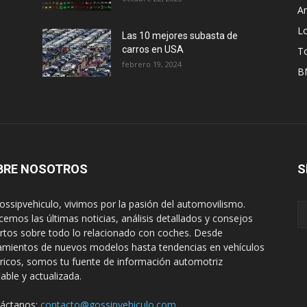
A
L
Las 10 mejores subasta de
carros en USA
T
febrero 19, 2024
B
BRE NOSOTROS
S
ossipvehiculo, vivimos por la pasión del automovilismo.
cemos las últimas noticias, análisis detallados y consejos
rtos sobre todo lo relacionado con coches. Desde
amientos de nuevos modelos hasta tendencias en vehículos
tricos, somos tu fuente de información automotriz
iable y actualizada.
áctanos:
contacto@gossipvehiculo.com