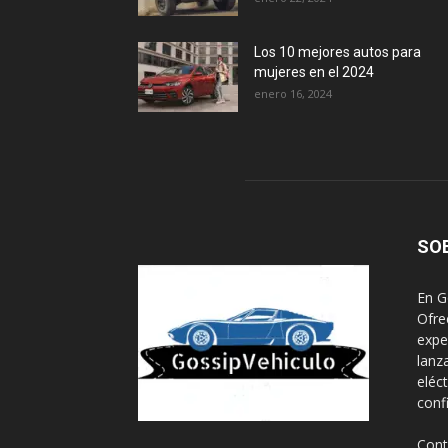
Los 10 mejores autos para
mujeres en el 2024
enero 16, 2024
SO
En G
Ofre
expe
lanz
eléc
conf
Cont