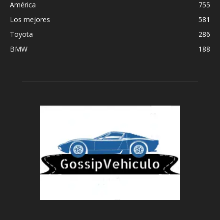
América
755
Los mejores
581
Toyota
286
BMW
188