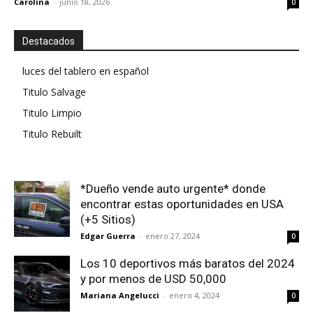
Carolina
-
junio 18, 2026
0
Destacados
luces del tablero en español
Titulo Salvage
Titulo Limpio
Titulo Rebuilt
*Dueño vende auto urgente* donde
encontrar estas oportunidades en USA
(+5 Sitios)
Edgar Guerra
-
enero 27, 2024
0
Los 10 deportivos más baratos del 2024
y por menos de USD 50,000
Mariana Angelucci
-
enero 4, 2024
0