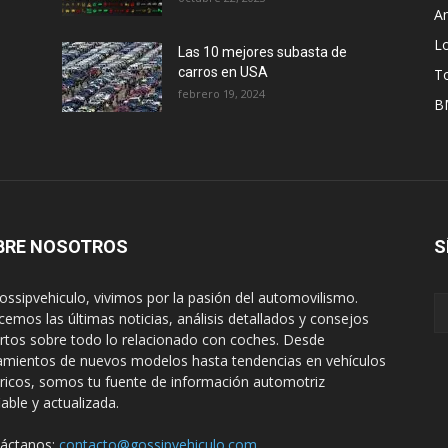
A
L
Las 10 mejores subasta de
carros en USA
T
febrero 19, 2024
B
BRE NOSOTROS
S
ossipvehiculo, vivimos por la pasión del automovilismo.
cemos las últimas noticias, análisis detallados y consejos
rtos sobre todo lo relacionado con coches. Desde
amientos de nuevos modelos hasta tendencias en vehículos
tricos, somos tu fuente de información automotriz
iable y actualizada.
áctanos:
contacto@gossipvehiculo.com