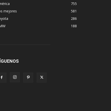
mérica
755
os mejores
581
oyota
286
MW
188
ÍGUENOS