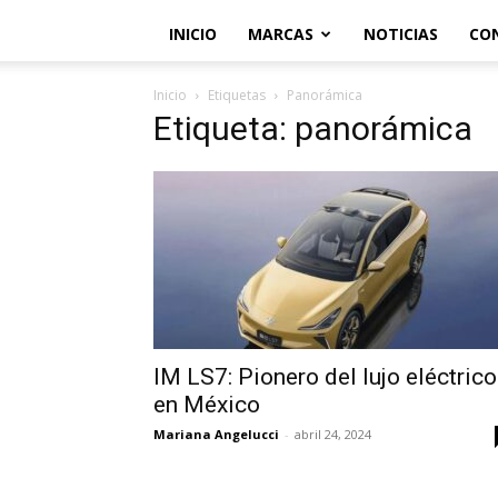
INICIO
MARCAS
NOTICIAS
CO
Inicio
Etiquetas
Panorámica
Etiqueta: panorámica
IM LS7: Pionero del lujo eléctrico
en México
Mariana Angelucci
-
abril 24, 2024