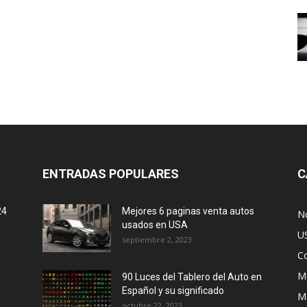
ENTRADAS POPULARES
C
24
Mejores 6 paginas venta autos
No
usados en USA
U
septiembre 2, 2023
C
M
90 Luces del Tablero del Auto en
Español y su significado
M
octubre 22, 2023