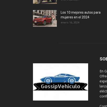
Los 10 mejores autos para
mujeres en el 2024
enero 16, 2024
SO
En G
Ofre
expe
lanz
eléc
conf
Cont