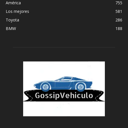
América
755
Los mejores
581
Toyota
286
BMW
188