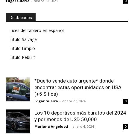
Edgar Guerra
-
marzo 10, 2023
0
Destacados
luces del tablero en español
Titulo Salvage
Titulo Limpio
Titulo Rebuilt
*Dueño vende auto urgente* donde
encontrar estas oportunidades en USA
(+5 Sitios)
Edgar Guerra
-
enero 27, 2024
0
Los 10 deportivos más baratos del 2024
y por menos de USD 50,000
Mariana Angelucci
-
enero 4, 2024
0