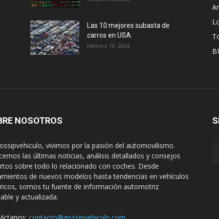
A
L
Las 10 mejores subasta de
carros en USA
T
febrero 19, 2024
B
BRE NOSOTROS
S
ossipvehiculo, vivimos por la pasión del automovilismo.
cemos las últimas noticias, análisis detallados y consejos
rtos sobre todo lo relacionado con coches. Desde
amientos de nuevos modelos hasta tendencias en vehículos
tricos, somos tu fuente de información automotriz
iable y actualizada.
áctanos:
contacto@gossipvehiculo.com