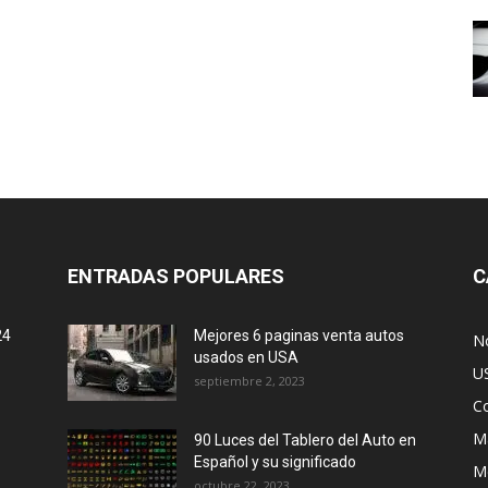
ENTRADAS POPULARES
C
24
Mejores 6 paginas venta autos
No
usados en USA
U
septiembre 2, 2023
C
M
90 Luces del Tablero del Auto en
Español y su significado
M
octubre 22, 2023