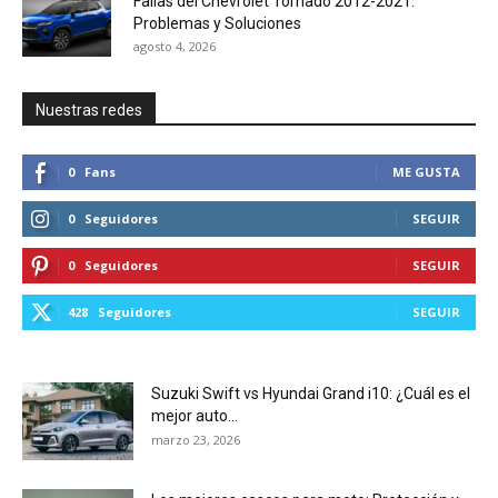
Fallas del Chevrolet Tornado 2012-2021:
Problemas y Soluciones
agosto 4, 2026
Nuestras redes
0
Fans
ME GUSTA
0
Seguidores
SEGUIR
0
Seguidores
SEGUIR
428
Seguidores
SEGUIR
Suzuki Swift vs Hyundai Grand i10: ¿Cuál es el
mejor auto...
marzo 23, 2026