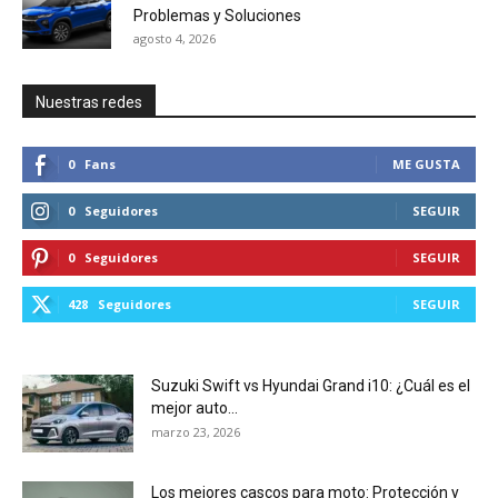
Problemas y Soluciones
agosto 4, 2026
Nuestras redes
0
Fans
ME GUSTA
0
Seguidores
SEGUIR
0
Seguidores
SEGUIR
428
Seguidores
SEGUIR
Suzuki Swift vs Hyundai Grand i10: ¿Cuál es el
mejor auto...
marzo 23, 2026
Los mejores cascos para moto: Protección y