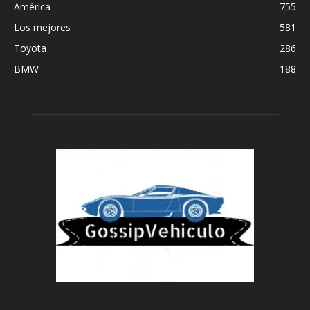
América
755
Los mejores
581
Toyota
286
BMW
188