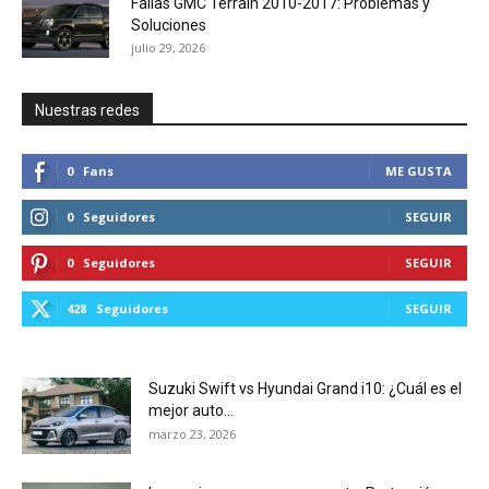
Fallas GMC Terrain 2010-2017: Problemas y
Soluciones
julio 29, 2026
Nuestras redes
0
Fans
ME GUSTA
0
Seguidores
SEGUIR
0
Seguidores
SEGUIR
428
Seguidores
SEGUIR
Suzuki Swift vs Hyundai Grand i10: ¿Cuál es el
mejor auto...
marzo 23, 2026