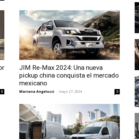
or
JIM Re-Max 2024: Una nueva
pickup china conquista el mercado
mexicano
Mariana Angelucci
-
mayo 27, 2024
0
0