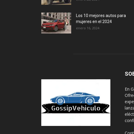
Los 10 mejores autos para
mujeres en el 2024
enero 16, 2024
SO
En G
Ofre
expe
lanz
eléc
conf
Cont