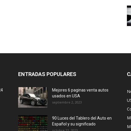
ENTRADAS POPULARES
C
24
Mejores 6 paginas venta autos
No
usados en USA
U
septiembre 2, 2023
C
M
90 Luces del Tablero del Auto en
Español y su significado
M
octubre 22, 2023