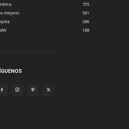
mérica
755
os mejores
581
oyota
286
MW
188
ÍGUENOS