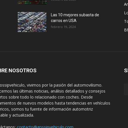
A
L
Las 10 mejores subasta de
carros en USA
T
febrero 19, 2024
B
BRE NOSOTROS
S
ossipvehiculo, vivimos por la pasión del automovilismo.
cemos las últimas noticias, análisis detallados y consejos
rtos sobre todo lo relacionado con coches. Desde
amientos de nuevos modelos hasta tendencias en vehículos
tricos, somos tu fuente de información automotriz
iable y actualizada.
áctanos:
contacto@gossipvehiculo.com