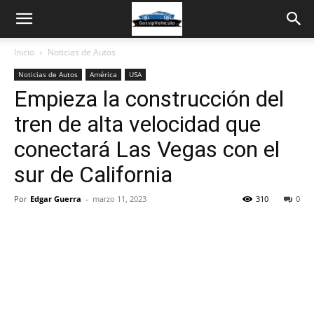
Inicio
Noticias de Autos
Noticias de Autos
América
USA
Empieza la construcción del
tren de alta velocidad que
conectará Las Vegas con el
sur de California
Por
Edgar Guerra
-
marzo 11, 2023
310
0