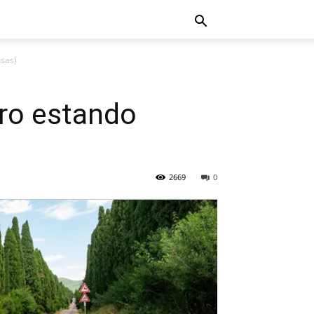
usas)
rro estando
2669
0