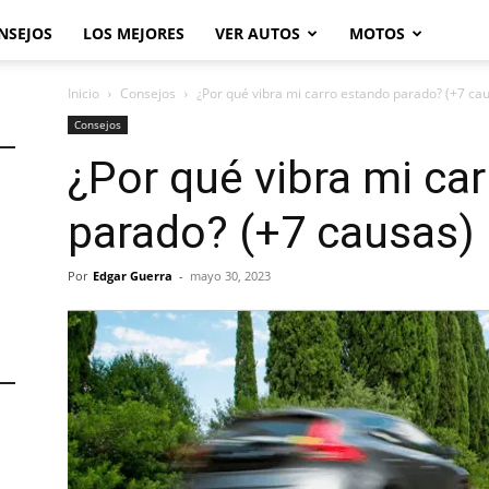
NSEJOS
LOS MEJORES
VER AUTOS
MOTOS
Inicio
Consejos
¿Por qué vibra mi carro estando parado? (+7 ca
Consejos
¿Por qué vibra mi ca
parado? (+7 causas)
Por
Edgar Guerra
-
mayo 30, 2023