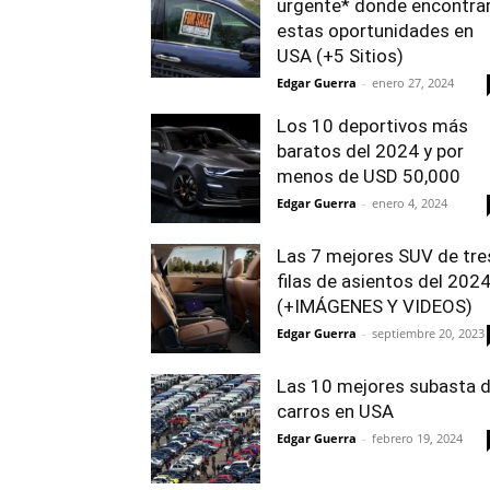
urgente* donde encontra
estas oportunidades en
USA (+5 Sitios)
Edgar Guerra
-
enero 27, 2024
Los 10 deportivos más
baratos del 2024 y por
menos de USD 50,000
Edgar Guerra
-
enero 4, 2024
Las 7 mejores SUV de tre
filas de asientos del 202
(+IMÁGENES Y VIDEOS)
Edgar Guerra
-
septiembre 20, 2023
Las 10 mejores subasta 
carros en USA
Edgar Guerra
-
febrero 19, 2024