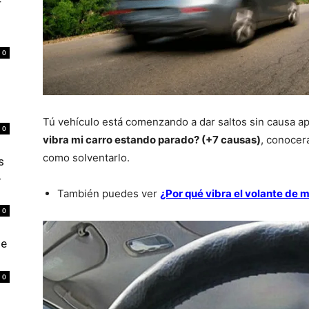
r
0
Tú vehículo está comenzando a dar saltos sin causa ap
0
vibra mi carro estando parado? (+7 causas)
, conocer
como solventarlo.
s
4
También puedes ver
¿Por qué vibra el volante de
0
de
0