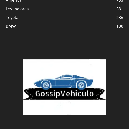
América
755
Los mejores
581
Toyota
286
BMW
188