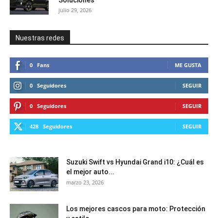
julio 29, 2026
Nuestras redes
0
Fans
ME GUSTA
0
Seguidores
SEGUIR
0
Seguidores
SEGUIR
428
Seguidores
SEGUIR
Suzuki Swift vs Hyundai Grand i10: ¿Cuál es
el mejor auto...
marzo 23, 2026
Los mejores cascos para moto: Protección