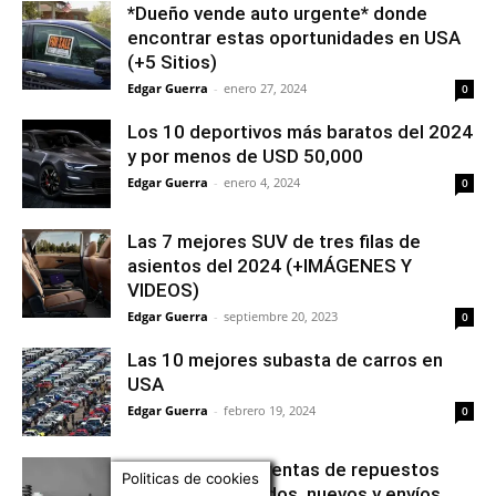
*Dueño vende auto urgente* donde
encontrar estas oportunidades en USA
(+5 Sitios)
Edgar Guerra
-
enero 27, 2024
0
Los 10 deportivos más baratos del 2024
y por menos de USD 50,000
Edgar Guerra
-
enero 4, 2024
0
Las 7 mejores SUV de tres filas de
asientos del 2024 (+IMÁGENES Y
VIDEOS)
Edgar Guerra
-
septiembre 20, 2023
0
Las 10 mejores subasta de carros en
USA
Edgar Guerra
-
febrero 19, 2024
0
USA: mejores 7 ventas de repuestos
Politicas de cookies
para carros (usados, nuevos y envíos