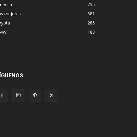
mérica
755
os mejores
581
oyota
286
MW
188
ÍGUENOS