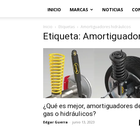
INICIO
MARCAS
NOTICIAS
CO
Inicio
Etiquetas
Amortiguadores hidráulicos
Etiqueta: Amortiguador
¿Qué es mejor, amortiguadores d
gas o hidráulicos?
Edgar Guerra
-
junio 13, 2023