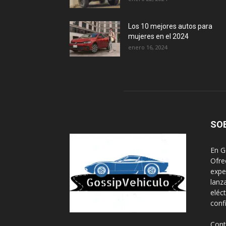
Los 10 mejores autos para
mujeres en el 2024
enero 16, 2024
SO
En G
Ofre
expe
lanz
eléc
conf
Cont