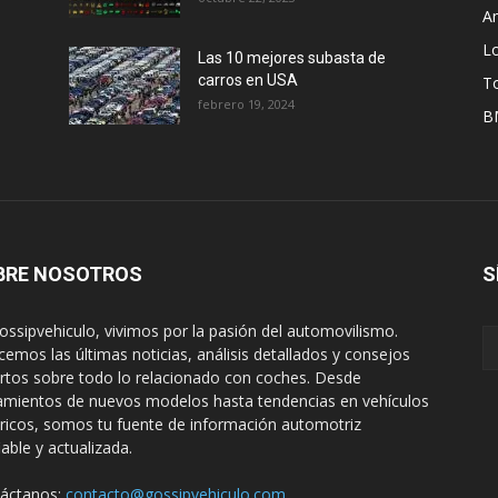
A
L
Las 10 mejores subasta de
carros en USA
T
febrero 19, 2024
B
BRE NOSOTROS
S
ossipvehiculo, vivimos por la pasión del automovilismo.
cemos las últimas noticias, análisis detallados y consejos
rtos sobre todo lo relacionado con coches. Desde
amientos de nuevos modelos hasta tendencias en vehículos
tricos, somos tu fuente de información automotriz
iable y actualizada.
áctanos:
contacto@gossipvehiculo.com