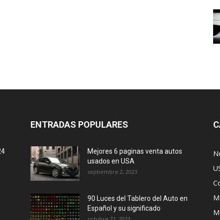
ENTRADAS POPULARES
C
24
Mejores 6 paginas venta autos
No
usados en USA
U
septiembre 2, 2023
C
M
90 Luces del Tablero del Auto en
Español y su significado
M
octubre 22, 2023