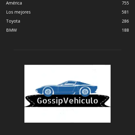
América
755
Los mejores
581
Toyota
286
BMW
188