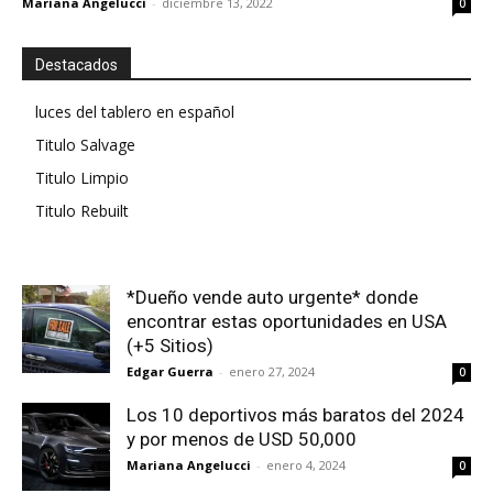
Mariana Angelucci
-
diciembre 13, 2022
0
Destacados
luces del tablero en español
Titulo Salvage
Titulo Limpio
Titulo Rebuilt
*Dueño vende auto urgente* donde
encontrar estas oportunidades en USA
(+5 Sitios)
Edgar Guerra
-
enero 27, 2024
0
Los 10 deportivos más baratos del 2024
y por menos de USD 50,000
Mariana Angelucci
-
enero 4, 2024
0