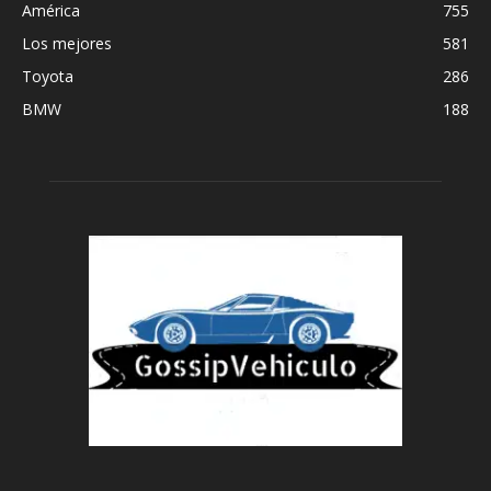
América
755
Los mejores
581
Toyota
286
BMW
188