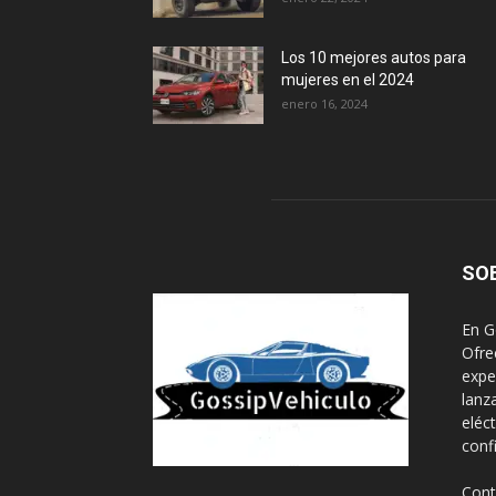
Los 10 mejores autos para
mujeres en el 2024
enero 16, 2024
SO
En G
Ofre
expe
lanz
eléc
conf
Cont