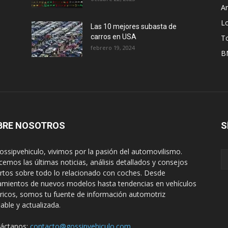
A
L
Las 10 mejores subasta de
carros en USA
T
febrero 19, 2024
B
BRE NOSOTROS
S
ossipvehiculo, vivimos por la pasión del automovilismo.
cemos las últimas noticias, análisis detallados y consejos
rtos sobre todo lo relacionado con coches. Desde
amientos de nuevos modelos hasta tendencias en vehículos
tricos, somos tu fuente de información automotriz
iable y actualizada.
áctanos:
contacto@gossipvehiculo.com