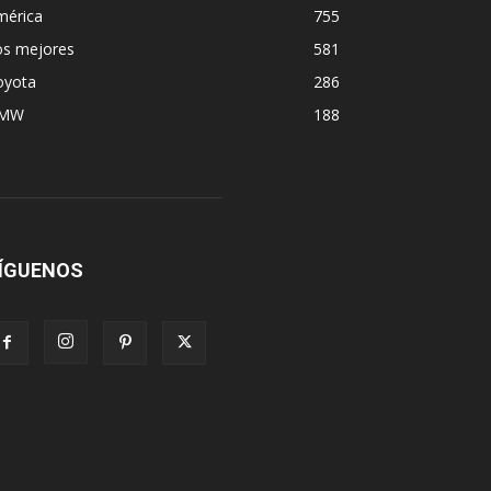
mérica
755
os mejores
581
oyota
286
MW
188
ÍGUENOS