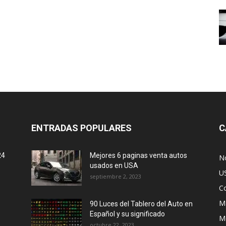
ENTRADAS POPULARES
C
24
Mejores 6 paginas venta autos
No
usados en USA
U
septiembre 2, 2023
C
M
90 Luces del Tablero del Auto en
Español y su significado
M
octubre 22, 2023