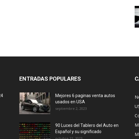
ENTRADAS POPULARES
C
24
Mejores 6 paginas venta autos
No
usados en USA
U
septiembre 2, 2023
C
M
90 Luces del Tablero del Auto en
Español y su significado
M
octubre 22, 2023