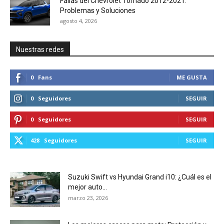
Fallas del Chevrolet Tornado 2012-2021:
Problemas y Soluciones
agosto 4, 2026
Nuestras redes
0
Fans
ME GUSTA
0
Seguidores
SEGUIR
0
Seguidores
SEGUIR
428
Seguidores
SEGUIR
Suzuki Swift vs Hyundai Grand i10: ¿Cuál es el
mejor auto...
marzo 23, 2026