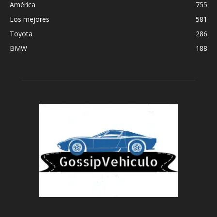
América
755
Los mejores
581
Toyota
286
BMW
188