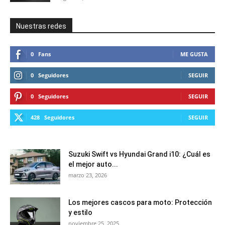
Nuestras redes
0
Fans
ME GUSTA
0
Seguidores
SEGUIR
0
Seguidores
SEGUIR
428
Seguidores
SEGUIR
Suzuki Swift vs Hyundai Grand i10: ¿Cuál es
el mejor auto...
marzo 23, 2026
Los mejores cascos para moto: Protección
y estilo
noviembre 25, 2025