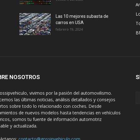
A
L
Las 10 mejores subasta de
carros en USA
T
febrero 19, 2024
B
BRE NOSOTROS
S
ossipvehiculo, vivimos por la pasión del automovilismo.
cemos las últimas noticias, análisis detallados y consejos
rtos sobre todo lo relacionado con coches. Desde
amientos de nuevos modelos hasta tendencias en vehículos
tricos, somos tu fuente de información automotriz
iable y actualizada.
áctanos:
contacto@gossipvehiculo.com