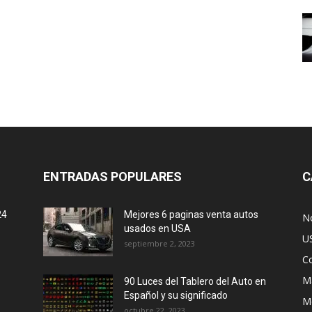
ENTRADAS POPULARES
C
24
Mejores 6 paginas venta autos
No
usados en USA
U
septiembre 2, 2023
C
M
90 Luces del Tablero del Auto en
Español y su significado
M
octubre 22, 2023