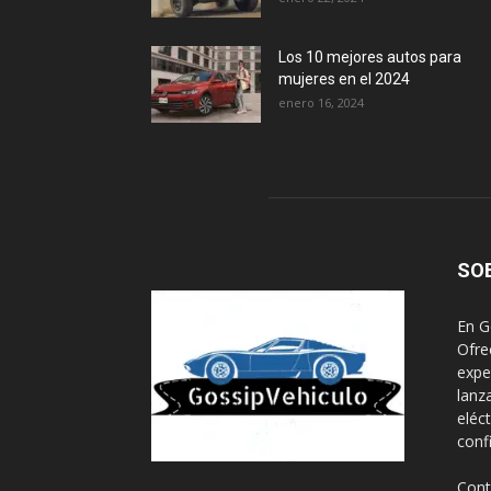
Los 10 mejores autos para
mujeres en el 2024
enero 16, 2024
SO
En G
Ofre
expe
lanz
eléc
conf
Cont