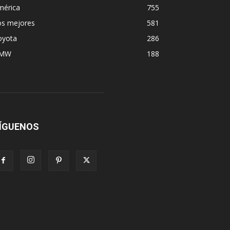
mérica
755
os mejores
581
oyota
286
MW
188
ÍGUENOS