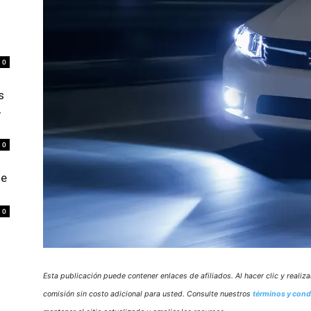
0
s
4
0
de
0
Esta publicación puede contener enlaces de afiliados. Al hacer clic y reali
comisión sin costo adicional para usted. Consulte nuestros
términos y cond