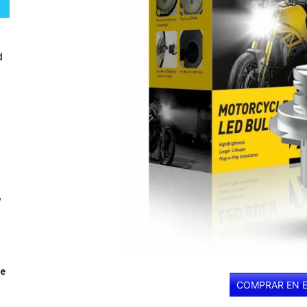
d
W
ue
COMPRAR EN 