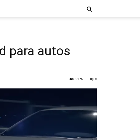
d para autos
5176
0