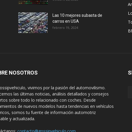
A
L
Las 10 mejores subasta de
carros en USA
T
febrero 19, 2024
B
BRE NOSOTROS
S
ossipvehiculo, vivimos por la pasión del automovilismo.
cemos las últimas noticias, análisis detallados y consejos
rtos sobre todo lo relacionado con coches. Desde
amientos de nuevos modelos hasta tendencias en vehículos
tricos, somos tu fuente de información automotriz
iable y actualizada.
áctanos:
contacto@gossipvehiculo.com