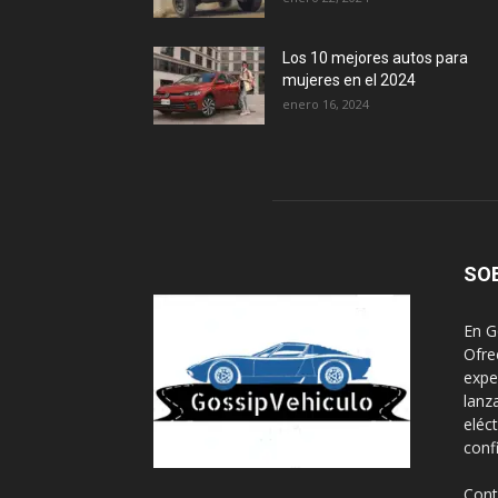
Los 10 mejores autos para
mujeres en el 2024
enero 16, 2024
SO
En G
Ofre
expe
lanz
eléc
conf
Cont