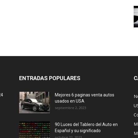
ENTRADAS POPULARES
C
24
Mejores 6 paginas venta autos
No
usados en USA
U
septiembre 2, 2023
C
M
90 Luces del Tablero del Auto en
Español y su significado
M
octubre 22, 2023