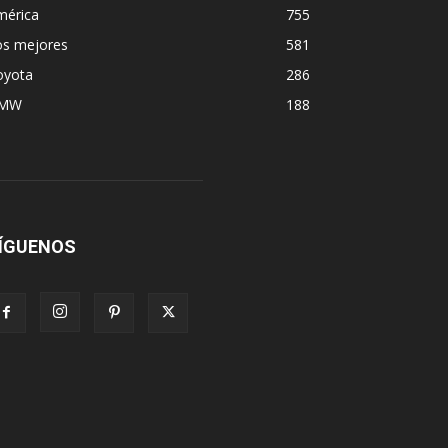
mérica
755
os mejores
581
oyota
286
MW
188
ÍGUENOS