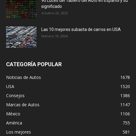
90 Luces del Tablero del Auto en Español y su
significado
octubre 22, 2023
Las 10 mejores subasta de carros en USA
febrero 19, 2024
CATEGORÍA POPULAR
Noticias de Autos
1678
USA
1520
Consejos
1386
Marcas de Autos
1147
México
1106
América
755
Los mejores
581