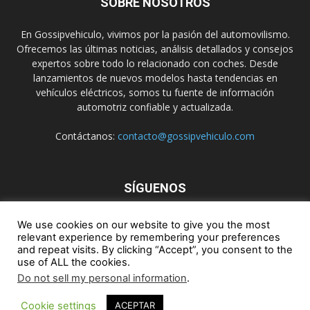
SOBRE NOSOTROS
En Gossipvehiculo, vivimos por la pasión del automovilismo.
Ofrecemos las últimas noticias, análisis detallados y consejos
expertos sobre todo lo relacionado con coches. Desde
lanzamientos de nuevos modelos hasta tendencias en
vehículos eléctricos, somos tu fuente de información
automotriz confiable y actualizada.
Contáctanos:
contacto@gossipvehiculo.com
SÍGUENOS
We use cookies on our website to give you the most
relevant experience by remembering your preferences
and repeat visits. By clicking “Accept”, you consent to the
use of ALL the cookies.
Do not sell my personal information
.
Politica de Cookie
Contacto
Politica de Privacidad
Terminos y Condiciones
Cookie settings
ACEPTAR