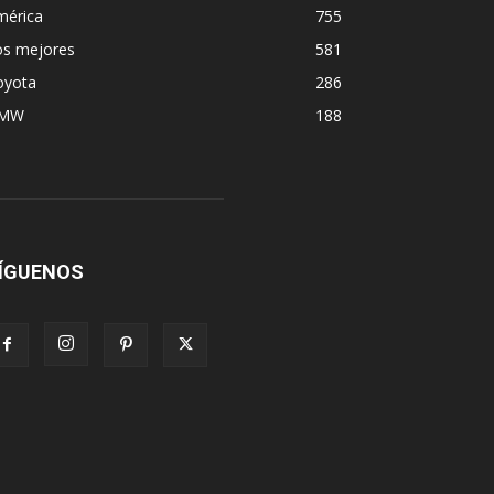
mérica
755
os mejores
581
oyota
286
MW
188
ÍGUENOS