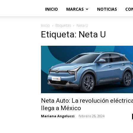
INICIO
MARCAS
NOTICIAS
CO
Inicio
Etiquetas
Neta U
Etiqueta: Neta U
Neta Auto: La revolución eléctric
llega a México
Mariana Angelucci
-
febrero 26, 2024