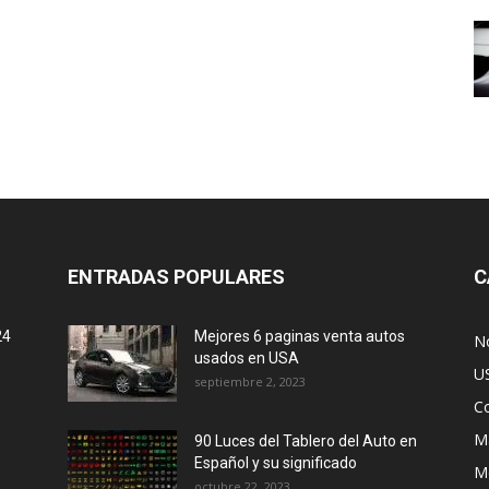
ENTRADAS POPULARES
C
24
Mejores 6 paginas venta autos
No
usados en USA
U
septiembre 2, 2023
C
M
90 Luces del Tablero del Auto en
Español y su significado
M
octubre 22, 2023