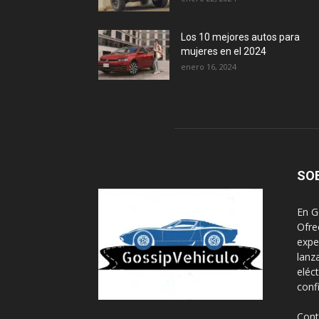
Los 10 mejores autos para
mujeres en el 2024
enero 16, 2024
SO
En G
Ofre
expe
lanz
eléc
conf
Cont