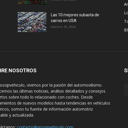
A
L
Las 10 mejores subasta de
carros en USA
T
febrero 19, 2024
B
BRE NOSOTROS
S
ossipvehiculo, vivimos por la pasión del automovilismo.
cemos las últimas noticias, análisis detallados y consejos
rtos sobre todo lo relacionado con coches. Desde
amientos de nuevos modelos hasta tendencias en vehículos
tricos, somos tu fuente de información automotriz
iable y actualizada.
áctanos:
contacto@gossipvehiculo.com