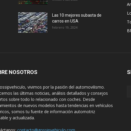
A
L
Las 10 mejores subasta de
carros en USA
T
febrero 19, 2024
B
BRE NOSOTROS
S
ossipvehiculo, vivimos por la pasión del automovilismo.
cemos las últimas noticias, análisis detallados y consejos
rtos sobre todo lo relacionado con coches. Desde
amientos de nuevos modelos hasta tendencias en vehículos
tricos, somos tu fuente de información automotriz
iable y actualizada.
áctanos:
contacto@gossipvehiculo.com