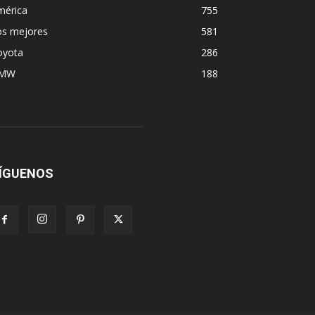
mérica
755
os mejores
581
oyota
286
MW
188
ÍGUENOS