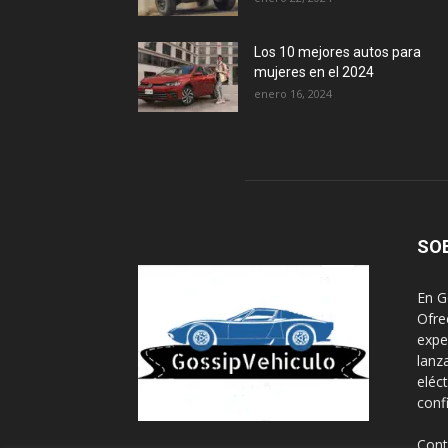
Los 10 mejores autos para
mujeres en el 2024
enero 16, 2024
SO
En G
Ofre
expe
lanz
eléc
conf
Cont