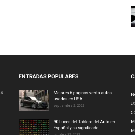
ENTRADAS POPULARES
C
24
Mejores 6 paginas venta autos
No
usados en USA
U
septiembre 2, 2023
C
M
90 Luces del Tablero del Auto en
Español y su significado
M
octubre 22, 2023