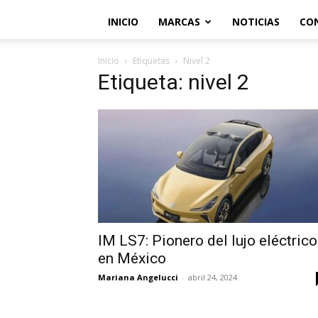
INICIO
MARCAS
NOTICIAS
CO
Inicio
Etiquetas
Nivel 2
Etiqueta: nivel 2
IM LS7: Pionero del lujo eléctrico
en México
Mariana Angelucci
-
abril 24, 2024