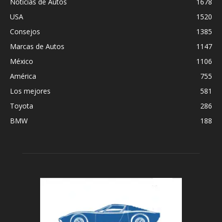
Noticias de Autos
1678
USA
1520
Consejos
1385
Marcas de Autos
1147
México
1106
América
755
Los mejores
581
Toyota
286
BMW
188