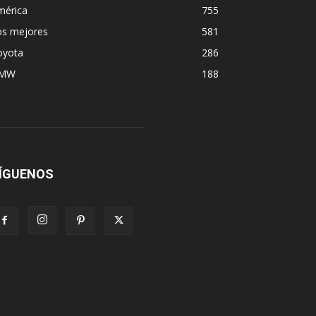
mérica
755
os mejores
581
oyota
286
MW
188
ÍGUENOS