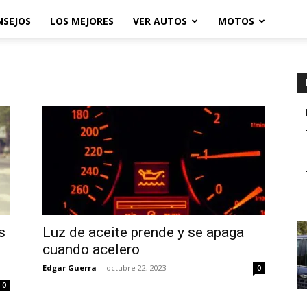
NSEJOS
LOS MEJORES
VER AUTOS
MOTOS
s
Luz de aceite prende y se apaga
cuando acelero
Edgar Guerra
-
octubre 22, 2023
0
0