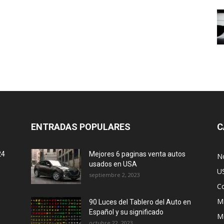
ENTRADAS POPULARES
C
24
Mejores 6 paginas venta autos
No
usados en USA
U
septiembre 2, 2023
C
M
90 Luces del Tablero del Auto en
Español y su significado
M
octubre 22, 2023