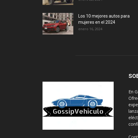
Los 10 mejores autos para
mujeres en el 2024
enero 16, 2024
SO
En G
Ofre
expe
lanz
eléc
conf
Cont