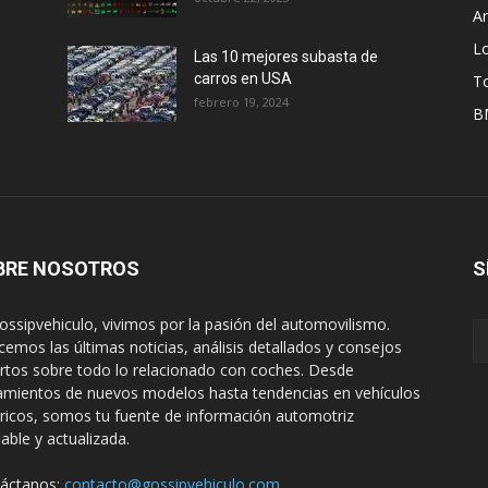
A
L
Las 10 mejores subasta de
carros en USA
T
febrero 19, 2024
B
BRE NOSOTROS
S
ossipvehiculo, vivimos por la pasión del automovilismo.
cemos las últimas noticias, análisis detallados y consejos
rtos sobre todo lo relacionado con coches. Desde
amientos de nuevos modelos hasta tendencias en vehículos
tricos, somos tu fuente de información automotriz
iable y actualizada.
áctanos:
contacto@gossipvehiculo.com