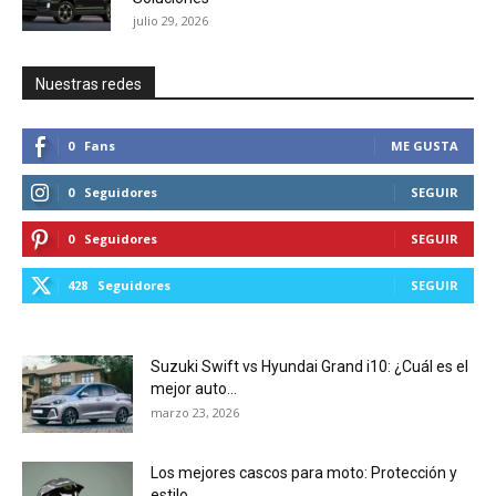
julio 29, 2026
Nuestras redes
0
Fans
ME GUSTA
0
Seguidores
SEGUIR
0
Seguidores
SEGUIR
428
Seguidores
SEGUIR
Suzuki Swift vs Hyundai Grand i10: ¿Cuál es el
mejor auto...
marzo 23, 2026
Los mejores cascos para moto: Protección y
estilo