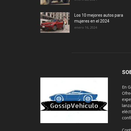
Los 10 mejores autos para
mujeres en el 2024
enero 16, 2024
SO
En G
Ofre
expe
lanz
eléc
conf
Cont