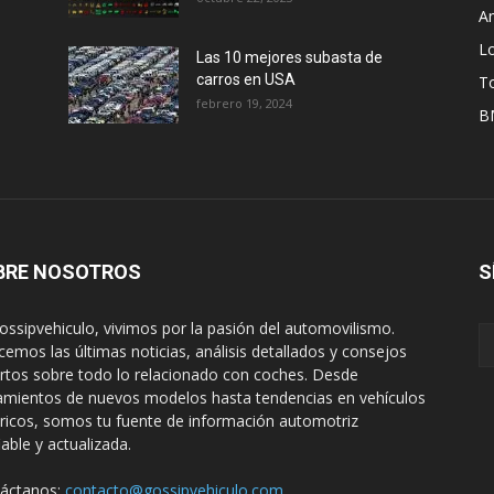
A
L
Las 10 mejores subasta de
carros en USA
T
febrero 19, 2024
B
BRE NOSOTROS
S
ossipvehiculo, vivimos por la pasión del automovilismo.
cemos las últimas noticias, análisis detallados y consejos
rtos sobre todo lo relacionado con coches. Desde
amientos de nuevos modelos hasta tendencias en vehículos
tricos, somos tu fuente de información automotriz
iable y actualizada.
áctanos:
contacto@gossipvehiculo.com