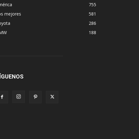
mérica
755
os mejores
581
oyota
286
MW
188
ÍGUENOS