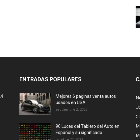
ENTRADAS POPULARES
C
24
Mejores 6 paginas venta autos
No
usados en USA
U
septiembre 2, 2023
C
M
90 Luces del Tablero del Auto en
Español y su significado
M
octubre 22, 2023