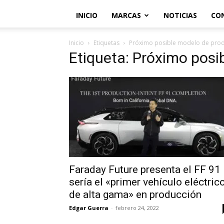
INICIO
MARCAS
NOTICIAS
CO
Inicio
Etiquetas
Próximo posible modelo de pro
Etiqueta: Próximo posi
Faraday Future presenta el FF 91
sería el «primer vehículo eléctric
de alta gama» en producción
Edgar Guerra
-
febrero 24, 2022