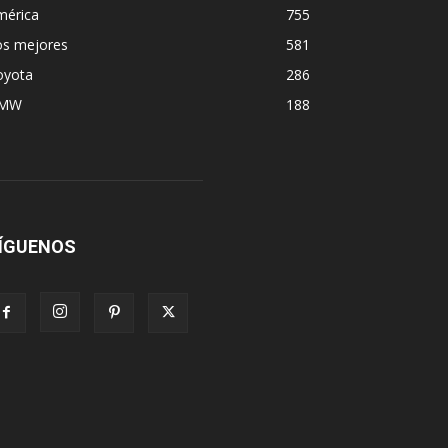
mérica
755
os mejores
581
oyota
286
MW
188
ÍGUENOS