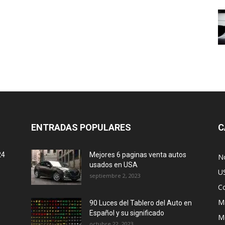
ENTRADAS POPULARES
C
24
Mejores 6 paginas venta autos
No
usados en USA
U
septiembre 2, 2023
C
M
90 Luces del Tablero del Auto en
Español y su significado
M
octubre 22, 2023