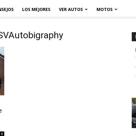
NSEJOS
LOS MEJORES
VER AUTOS
MOTOS
 SVAutobigraphy
e
0