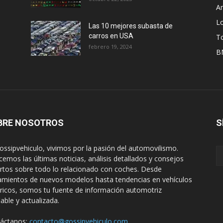
A
L
Las 10 mejores subasta de
carros en USA
T
febrero 19, 2024
B
BRE NOSOTROS
S
ossipvehiculo, vivimos por la pasión del automovilismo.
cemos las últimas noticias, análisis detallados y consejos
rtos sobre todo lo relacionado con coches. Desde
amientos de nuevos modelos hasta tendencias en vehículos
tricos, somos tu fuente de información automotriz
iable y actualizada.
áctanos:
contacto@gossipvehiculo.com