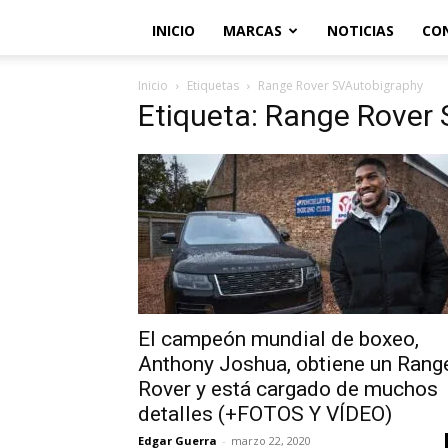
INICIO
MARCAS
NOTICIAS
CO
Inicio
Etiquetas
Range Rover SVAutobigraphy
Etiqueta: Range Rover
El campeón mundial de boxeo,
Anthony Joshua, obtiene un Rang
Rover y está cargado de muchos
detalles (+FOTOS Y VÍDEO)
Edgar Guerra
-
marzo 22, 2020