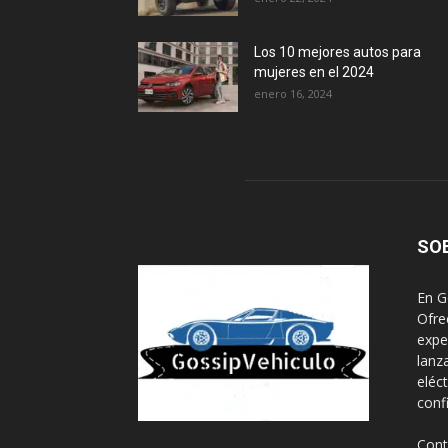
Los 10 mejores autos para
mujeres en el 2024
enero 16, 2024
SO
En G
Ofre
expe
lanz
eléc
conf
Cont