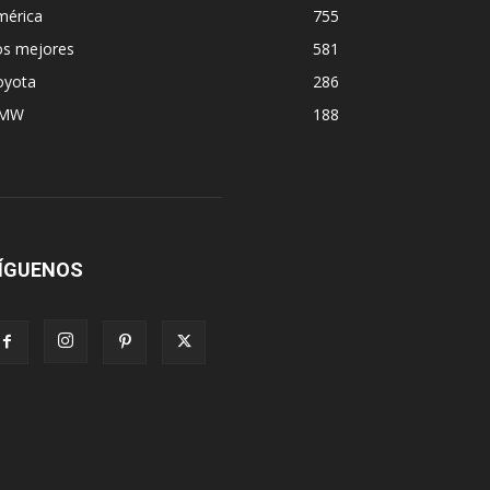
mérica
755
os mejores
581
oyota
286
MW
188
ÍGUENOS