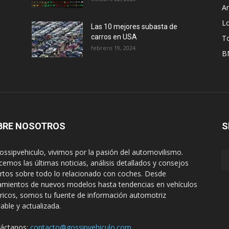
A
L
Las 10 mejores subasta de
carros en USA
T
febrero 19, 2024
B
BRE NOSOTROS
S
ossipvehiculo, vivimos por la pasión del automovilismo.
cemos las últimas noticias, análisis detallados y consejos
rtos sobre todo lo relacionado con coches. Desde
amientos de nuevos modelos hasta tendencias en vehículos
tricos, somos tu fuente de información automotriz
iable y actualizada.
áctanos:
contacto@gossipvehiculo.com