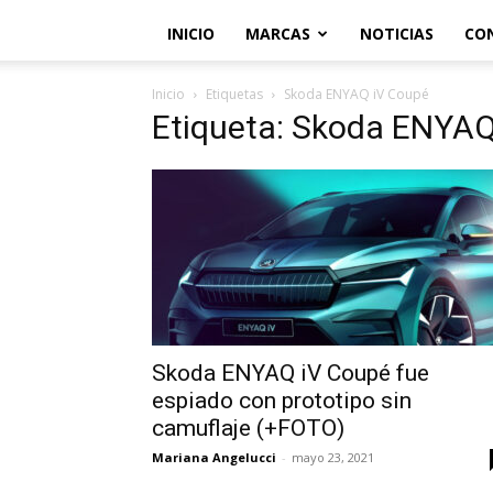
INICIO
MARCAS
NOTICIAS
CO
Inicio
Etiquetas
Skoda ENYAQ iV Coupé
Etiqueta: Skoda ENYAQ
Skoda ENYAQ iV Coupé fue
espiado con prototipo sin
camuflaje (+FOTO)
Mariana Angelucci
-
mayo 23, 2021