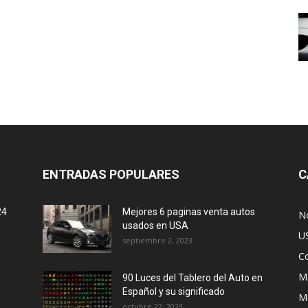
ENTRADAS POPULARES
C
24
Mejores 6 paginas venta autos
No
usados en USA
U
septiembre 2, 2023
C
M
90 Luces del Tablero del Auto en
Español y su significado
M
octubre 22, 2023