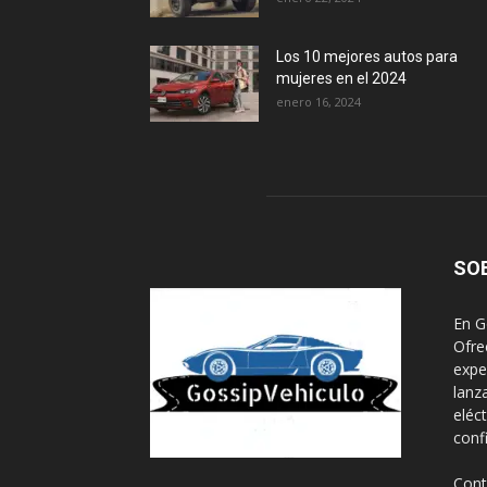
Los 10 mejores autos para
mujeres en el 2024
enero 16, 2024
SO
En G
Ofre
expe
lanz
eléc
conf
Cont