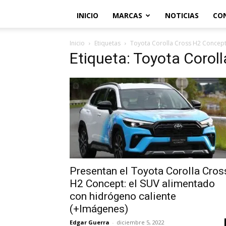
INICIO
MARCAS
NOTICIAS
CO
Inicio
Etiquetas
Toyota Corolla Cross H2 Concep
Etiqueta: Toyota Corol
Presentan el Toyota Corolla Cros
H2 Concept: el SUV alimentado
con hidrógeno caliente
(+Imágenes)
Edgar Guerra
-
diciembre 5, 2022