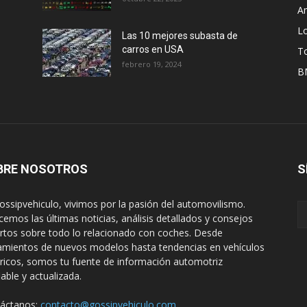
A
L
Las 10 mejores subasta de
carros en USA
T
febrero 19, 2024
B
BRE NOSOTROS
S
ossipvehiculo, vivimos por la pasión del automovilismo.
cemos las últimas noticias, análisis detallados y consejos
rtos sobre todo lo relacionado con coches. Desde
amientos de nuevos modelos hasta tendencias en vehículos
tricos, somos tu fuente de información automotriz
iable y actualizada.
áctanos:
contacto@gossipvehiculo.com