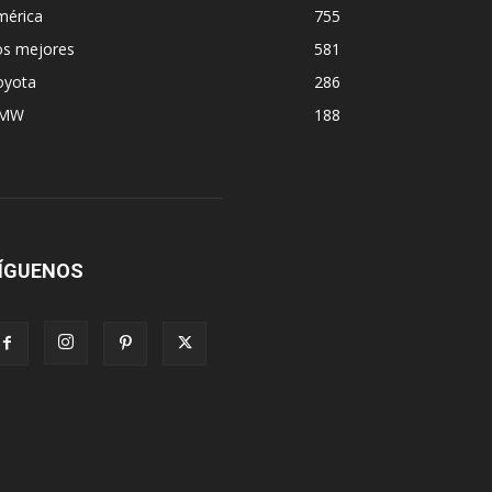
mérica
755
os mejores
581
oyota
286
MW
188
ÍGUENOS