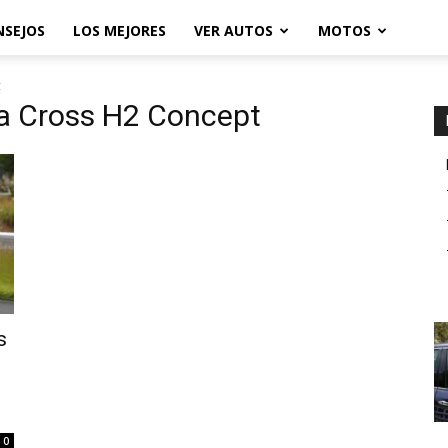
NSEJOS
LOS MEJORES
VER AUTOS
MOTOS
t
la Cross H2 Concept
s
0