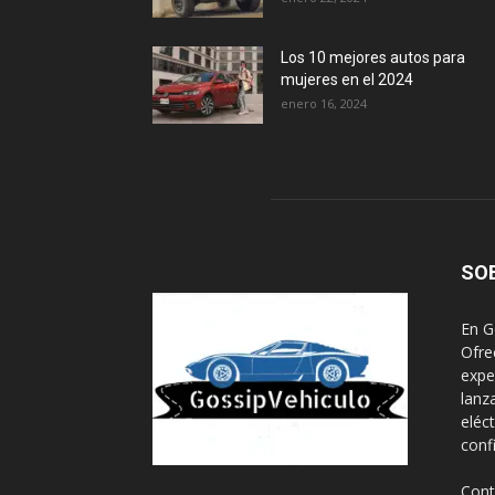
Los 10 mejores autos para
mujeres en el 2024
enero 16, 2024
SO
En G
Ofre
expe
lanz
eléc
conf
Cont