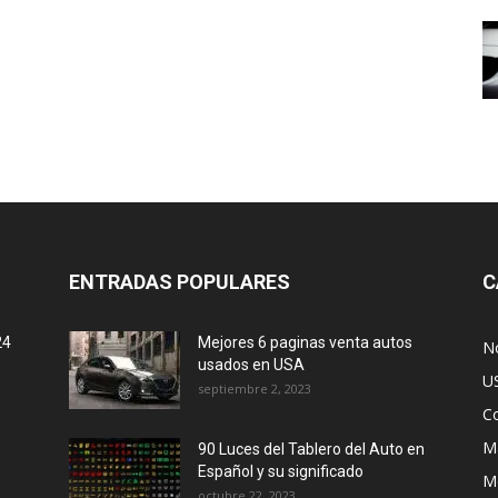
ENTRADAS POPULARES
C
24
Mejores 6 paginas venta autos
No
usados en USA
U
septiembre 2, 2023
C
M
90 Luces del Tablero del Auto en
Español y su significado
M
octubre 22, 2023