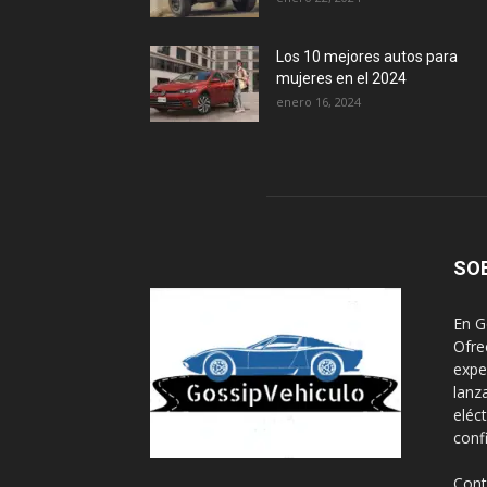
Los 10 mejores autos para
mujeres en el 2024
enero 16, 2024
SO
En G
Ofre
expe
lanz
eléc
conf
Cont