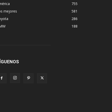
mérica
755
os mejores
581
oyota
286
MW
188
ÍGUENOS