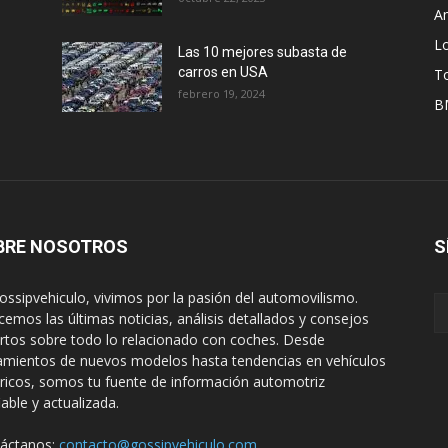
A
L
Las 10 mejores subasta de
carros en USA
T
febrero 19, 2024
B
BRE NOSOTROS
S
ossipvehiculo, vivimos por la pasión del automovilismo.
cemos las últimas noticias, análisis detallados y consejos
rtos sobre todo lo relacionado con coches. Desde
amientos de nuevos modelos hasta tendencias en vehículos
tricos, somos tu fuente de información automotriz
iable y actualizada.
áctanos:
contacto@gossipvehiculo.com