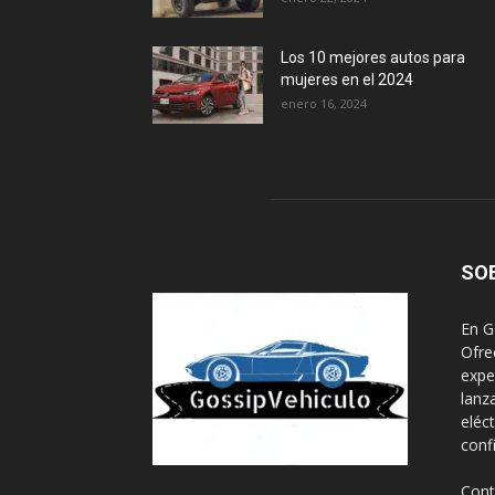
Los 10 mejores autos para
mujeres en el 2024
enero 16, 2024
SO
En G
Ofre
expe
lanz
eléc
conf
Cont