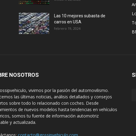
A
L
Las 10 mejores subasta de
carros en USA
T
febrero 19, 2024
B
BRE NOSOTROS
S
ossipvehiculo, vivimos por la pasión del automovilismo.
cemos las últimas noticias, análisis detallados y consejos
rtos sobre todo lo relacionado con coches. Desde
amientos de nuevos modelos hasta tendencias en vehículos
tricos, somos tu fuente de información automotriz
iable y actualizada.
áctanos:
contacto@gossipvehiculo.com