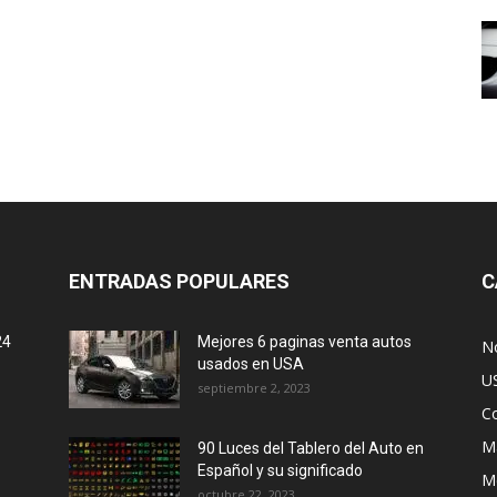
ENTRADAS POPULARES
C
24
Mejores 6 paginas venta autos
No
usados en USA
U
septiembre 2, 2023
C
M
90 Luces del Tablero del Auto en
Español y su significado
M
octubre 22, 2023