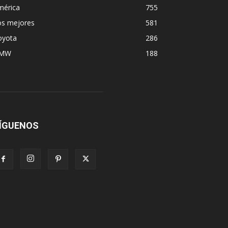
mérica
755
os mejores
581
oyota
286
MW
188
ÍGUENOS