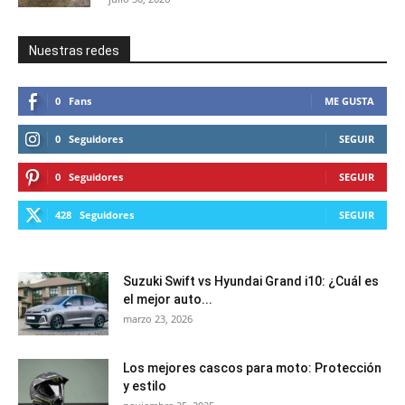
Nuestras redes
0
Fans
ME GUSTA
0
Seguidores
SEGUIR
0
Seguidores
SEGUIR
428
Seguidores
SEGUIR
Suzuki Swift vs Hyundai Grand i10: ¿Cuál es
el mejor auto...
marzo 23, 2026
Los mejores cascos para moto: Protección
y estilo