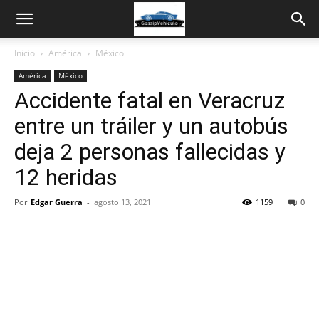
Inicio
América
México
América
México
Accidente fatal en Veracruz
entre un tráiler y un autobús
deja 2 personas fallecidas y
12 heridas
Por
Edgar Guerra
-
agosto 13, 2021
1159
0