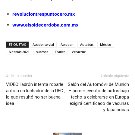
revoluciontrespuntocero.mx
www.elsoldecordoba.com.mx
ETIQUETAS
Accidente vial
Actopan
Autobús
México
Noticias 2021
sucesos
Trailer
Veracruz
Artículo anterior
Artículo siguiente
VIDEO: ladrón intenta robarle
Salón del Automóvil de Múnich
auto a un luchador de la UFC ,
– primer evento de autos bajo
lo que resultó no ser buena
techo a celebrarse en Europa
idea
exigirá certificado de vacunas
y tapa bocas